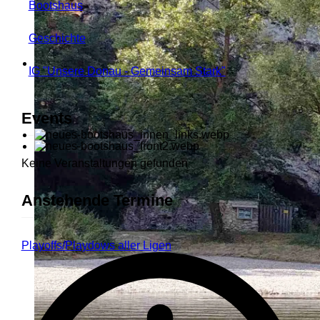
Bootshaus
Geschichte
IG "Unsere Donau - Gemeinsam Stark"
Events
Keine Veranstaltungen gefunden
Anstehende Termine
Playoffs/Playdows aller Ligen