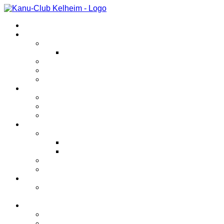
Startseite
Veranstaltungen
Kanutriathlon
Kinderkanutriathlon
Abfahrtsrennen
Anfängerkurs
Sonstiges
Verein
Unternehmungen
Bootshaus
Geschichte
Bereiche
Kanupolo
Spielberichte
Jugend
Rennsport
Sonstiges
Jugend
Kanupolotraining für Schüler und
Jugendliche
Bilder
2026
2025