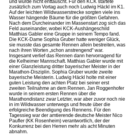
und wurde nicht enttäuscht. Für den KCK startete
zusätzlich zum Vortag auch noch Ludwig Häckl im K1.
Auf der leichten Wildwasserstrecke sorgten viele ins
Wasser hängende Bäume für die größten Gefahren.
Nach dem Durcheinander im Massenstart zog sich das
Feld auseinander, wobei KCK-Aushängeschild
Matthias Gabler eine Gruppe in seinem Tempo fand.
Die KCK-Dame Sophia Gruber hatte weniger Glück,
sie musste das gesamte Rennen allein bestreiten, was
nach ihren Worten „schon anstrengend“ war.
Insgesamt verlief das Rennen dann hervorragend für
die Kelheimer Mannschaft. Matthias Gabler wurde mit
einer Glanzleistung dritter bayerischer Meister in der
Marathon-Disziplin. Sophia Gruber wurde zweite
bayerische Meisterin. Ludwig Häckl holte mit einer
guten Leistung den achten Platz bei seiner erst
zweiten Teilnahme an dem Rennen. Jan Roggenhofer
wurde in seinem ersten Rennen über die
Marathondistanz zwar Letzter, war aber zuvor noch nie
in im Wildwasser unterwegs und freute über die
erfolgreiche Beendigung des Rennens. Für den
Tagessieg war der amtierende deutsche Meister Nico
Paufler (KK Rosenheim) verantwortlich, der der
Konkurrenz bei den Herren mehr als acht Minuten
abnahm.