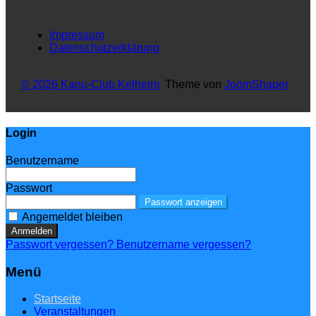
Impressum
Datenschutzerklärung
© 2026 Kanu-Club Kelheim
Theme von
JoomShaper
Login
Benutzername
Passwort
Passwort anzeigen
Angemeldet bleiben
Anmelden
Passwort vergessen?
Benutzername vergessen?
Menü
Startseite
Veranstaltungen