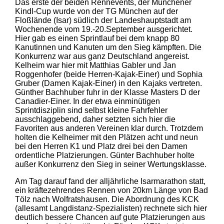
Das erste der beiden Rennevents, der Münchener
Kindl-Cup wurde von der TG München auf der
Floßlände (Isar) südlich der Landeshauptstadt am
Wochenende vom 19.-20.September ausgerichtet.
Hier gab es einen Sprintlauf bei dem knapp 80
Kanutinnen und Kanuten um den Sieg kämpften. Die
Konkurrenz war aus ganz Deutschland angereist.
Kelheim war hier mit Matthias Gabler und Jan
Roggenhofer (beide Herren-Kajak-Einer) und Sophia
Gruber (Damen Kajak-Einer) in den Kajaks vertreten.
Günther Bachhuber fuhr in der Klasse Masters D der
Canadier-Einer. In der etwa einminütigen
Sprintdisziplin sind selbst kleine Fahrfehler
ausschlaggebend, daher setzten sich hier die
Favoriten aus anderen Vereinen klar durch. Trotzdem
holten die Kelheimer mit den Plätzen acht und neun
bei den Herren K1 und Platz drei bei den Damen
ordentliche Platzierungen. Günter Bachhuber holte
außer Konkurrenz den Sieg in seiner Wertungsklasse.
Am Tag darauf fand der alljährliche Isarmarathon statt,
ein kräftezehrendes Rennen von 20km Länge von Bad
Tölz nach Wolfratshausen. Die Abordnung des KCK
(allesamt Langdistanz-Spezialisten) rechnete sich hier
deutlich bessere Chancen auf gute Platzierungen aus