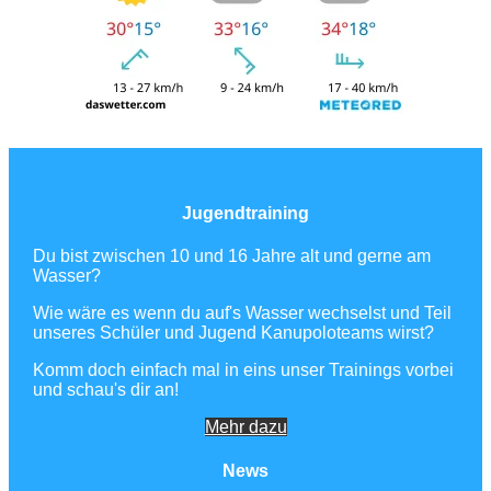
Jugendtraining
Du bist zwischen 10 und 16 Jahre alt und gerne am
Wasser?
Wie wäre es wenn du auf's Wasser wechselst und Teil
unseres Schüler und Jugend Kanupoloteams wirst?
Komm doch einfach mal in eins unser Trainings vorbei
und schau's dir an!
Mehr dazu
News